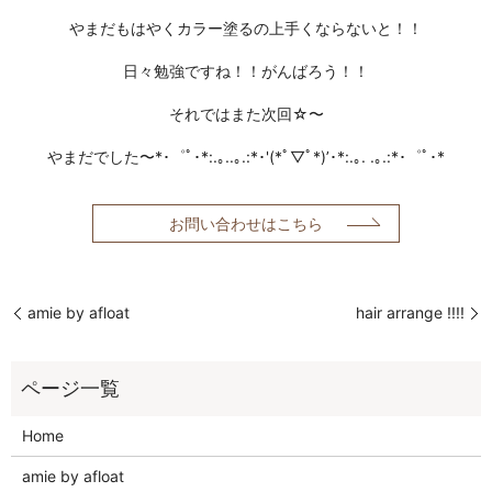
やまだもはやくカラー塗るの上手くならないと！！
日々勉強ですね！！がんばろう！！
それではまた次回☆〜
やまだでした〜*･゜ﾟ･*:.｡..｡.:*･'(*ﾟ▽ﾟ*)’･*:.｡. .｡.:*･゜ﾟ･*
お問い合わせはこちら
amie by afloat
hair arrange !!!!
Home
amie by afloat