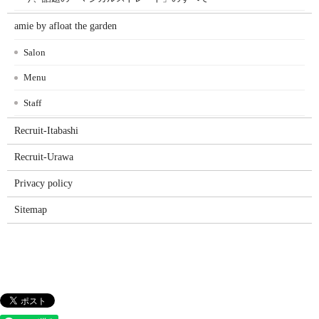
amie by afloat the garden
Salon
Menu
Staff
Recruit-Itabashi
Recruit-Urawa
Privacy policy
Sitemap